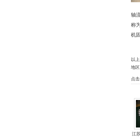
轴流
称为
机固
以上
地区产
点击
相
江